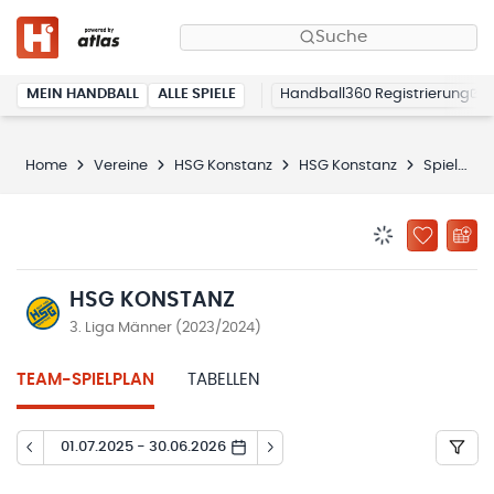
Suche
MEIN HANDBALL
ALLE SPIELE
Handball360 Registrierung
Home
Vereine
HSG Konstanz
HSG Konstanz
Spielplan
BENACHRICHTIG
ZU „MEINE
HSG KONSTANZ
3. Liga Männer (2023/2024)
TEAM-SPIELPLAN
TABELLEN
01.07.2025 - 30.06.2026