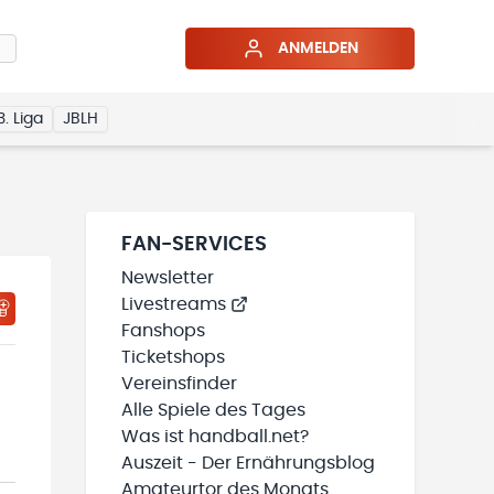
ANMELDEN
3. Liga
JBLH
FAN-SERVICES
Newsletter
Livestreams
HTIGUNGSSTATUS WIRD GELADEN
MEINE TEAMS“ HINZUFÜGEN
Fanshops
Ticketshops
Vereinsfinder
Alle Spiele des Tages
Was ist handball.net?
Auszeit - Der Ernährungsblog
Amateurtor des Monats