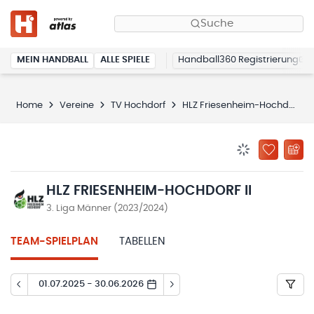
Suche
MEIN HANDBALL
ALLE SPIELE
Handball360 Registrierung
Home
Vereine
TV Hochdorf
HLZ Friesenheim-Hochdorf II
BENACHRICHTIG
ZU „MEINE
HLZ FRIESENHEIM-HOCHDORF II
3. Liga Männer (2023/2024)
TEAM-SPIELPLAN
TABELLEN
01.07.2025 - 30.06.2026