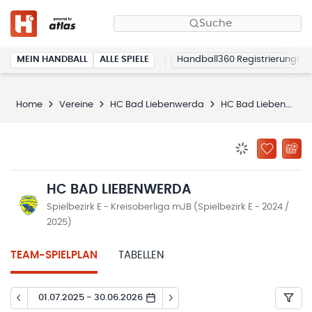
Suche
MEIN HANDBALL
ALLE SPIELE
Handball360 Registrierung
Home
Vereine
HC Bad Liebenwerda
HC Bad Liebenwerda
BENACHRICHTIG
ZU „MEINE
HC BAD LIEBENWERDA
Spielbezirk E - Kreisoberliga mJB (Spielbezirk E - 2024 /
2025)
TEAM-SPIELPLAN
TABELLEN
01.07.2025 - 30.06.2026