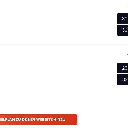
30
30
26
32
IELPLAN ZU DEINER WEBSITE HINZU