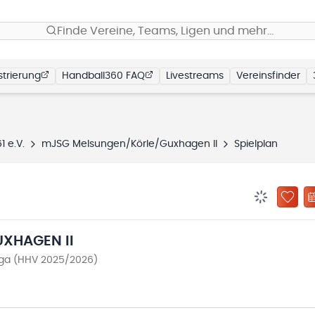
Finde Vereine, Teams, Ligen und mehr…
trierung
Handball360 FAQ
Livestreams
Vereinsfinder
 e.V.
mJSG Melsungen/Körle/Guxhagen II
Spielplan
BENACHRIC
ZU „
XHAGEN II
iga (HHV 2025/2026)