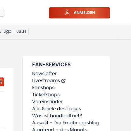
ANMELDEN
3. Liga
JBLH
FAN-SERVICES
Newsletter
Livestreams
HTIGUNGSSTATUS WIRD GELADEN
MEINE TEAMS“ HINZUFÜGEN
Fanshops
Ticketshops
Vereinsfinder
Alle Spiele des Tages
Was ist handball.net?
Auszeit - Der Ernährungsblog
Amateurtor des Monats