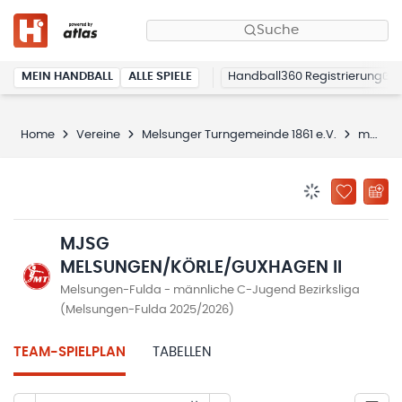
Suche
MEIN HANDBALL
ALLE SPIELE
Handball360 Registrierung
Home
Vereine
Melsunger Turngemeinde 1861 e.V.
mJSG Melsungen/Körle/Guxhagen II
BENACHRICHTIG
ZU „MEINE
MJSG
MELSUNGEN/KÖRLE/GUXHAGEN II
Melsungen-Fulda - männliche C-Jugend Bezirksliga
(Melsungen-Fulda 2025/2026)
TEAM-SPIELPLAN
TABELLEN