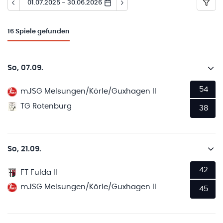
01.07.2025 - 30.06.2026
16
Spiele gefunden
So, 07.09.
54
mJSG Melsungen/Körle/Guxhagen II
TG Rotenburg
38
So, 21.09.
42
FT Fulda II
mJSG Melsungen/Körle/Guxhagen II
45