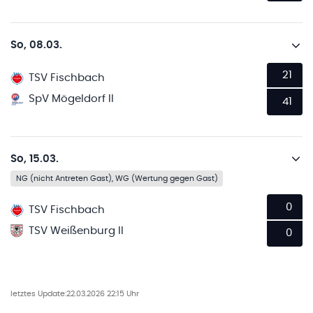
So, 08.03.
21
TSV Fischbach
SpV Mögeldorf II
41
So, 15.03.
NG (nicht Antreten Gast), WG (Wertung gegen Gast)
0
TSV Fischbach
TSV Weißenburg II
0
letztes Update:
22.03.2026 22:15 Uhr