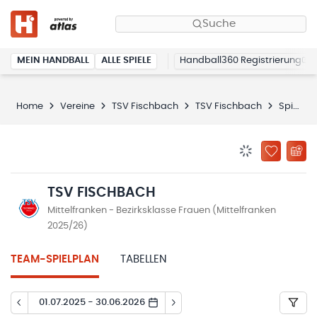
Suche
MEIN HANDBALL
ALLE SPIELE
Handball360 Registrierung
Home
Vereine
TSV Fischbach
TSV Fischbach
Spielplan
BENACHRICHTIG
ZU „MEINE
TSV FISCHBACH
Mittelfranken - Bezirksklasse Frauen (Mittelfranken
2025/26)
TEAM-SPIELPLAN
TABELLEN
01.07.2025 - 30.06.2026