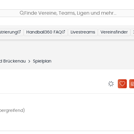
Finde Vereine, Teams, Ligen und mehr…
trierung
Handball360 FAQ
Livestreams
Vereinsfinder
d Brückenau
Spielplan
BENACHRIC
ZU „
bergreifend)