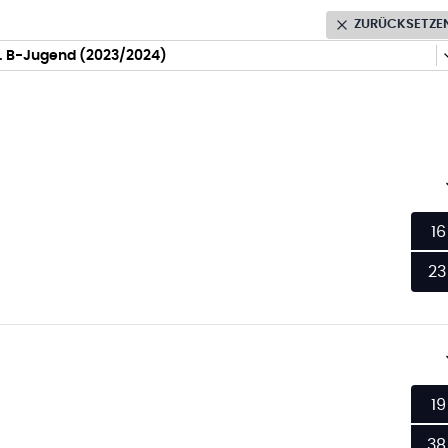
ZURÜCKSETZE
. B-Jugend (2023/2024)
16
23
19
38