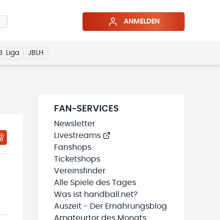
ANMELDEN
3. Liga
JBLH
FAN-SERVICES
Newsletter
Livestreams
HTIGUNGSSTATUS WIRD GELADEN
MEINE TEAMS“ HINZUFÜGEN
Fanshops
Ticketshops
Vereinsfinder
Alle Spiele des Tages
Was ist handball.net?
Auszeit - Der Ernährungsblog
Amateurtor des Monats