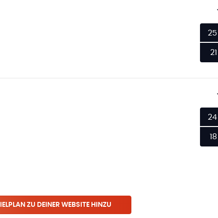
25
21
24
18
IELPLAN ZU DEINER WEBSITE HINZU