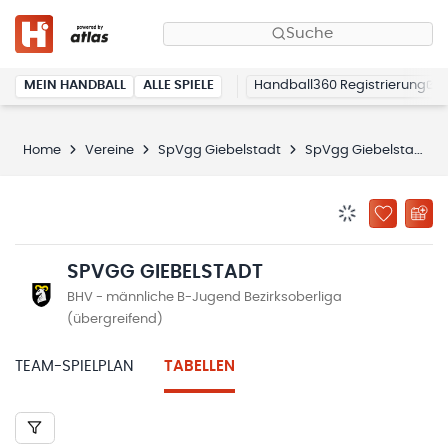
Suche
MEIN HANDBALL
ALLE SPIELE
Handball360 Registrierung
Home
Vereine
SpVgg Giebelstadt
SpVgg Giebelstadt
BENACHRICHTIG
ZU „MEINE
SPVGG GIEBELSTADT
BHV - männliche B-Jugend Bezirksoberliga
(übergreifend)
TEAM-SPIELPLAN
TABELLEN