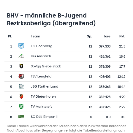
BHV - männliche B-Jugend
Bezirksoberliga (übergreifend)
Pl.
Team
Sp.
Tore
Pkt.
Team-Logo
Tabelle mit Vereinsplatzierungen, Spielen, Toren und Punkten
1
12
397
:
333
21:3
TG Höchberg
2
12
418
:
361
18:6
HG Ansbach
3
12
378
:
309
17:7
SpVgg Giebelstadt
4
12
403
:
403
12:12
TSV Lengfeld
5
12
355
:
363
10:14
JSG Fürther Land
6
12
334
:
428
4:20
TV Dietenhofen
7
12
337
:
425
2:22
TV Marktsteft
8
0
0
:
0
0:0
SG DJK Rimpar III
Diese Tabelle wird während der Saison nach dem Punktestand berechnet.
Nach Abschluss aller Begegnungen erfolgt die Tabellendarstellung nach