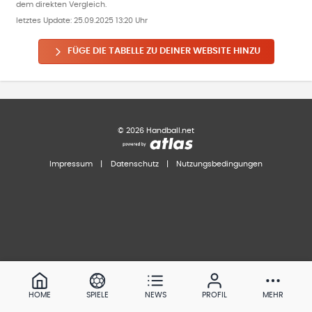
dem direkten Vergleich.
letztes Update:
25.09.2025 13:20 Uhr
FÜGE DIE TABELLE ZU DEINER WEBSITE HINZU
©
2026
Handball.net
Impressum
|
Datenschutz
|
Nutzungsbedingungen
HOME
SPIELE
NEWS
PROFIL
MEHR