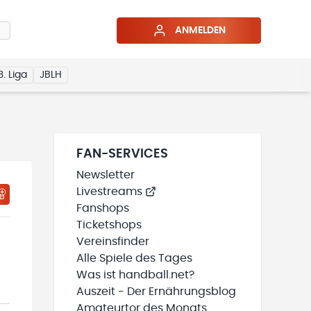
ANMELDEN
3. Liga
JBLH
FAN-SERVICES
Newsletter
Livestreams
HTIGUNGSSTATUS WIRD GELADEN
MEINE TEAMS“ HINZUFÜGEN
Fanshops
Ticketshops
Vereinsfinder
Alle Spiele des Tages
Was ist handball.net?
Auszeit - Der Ernährungsblog
Amateurtor des Monats