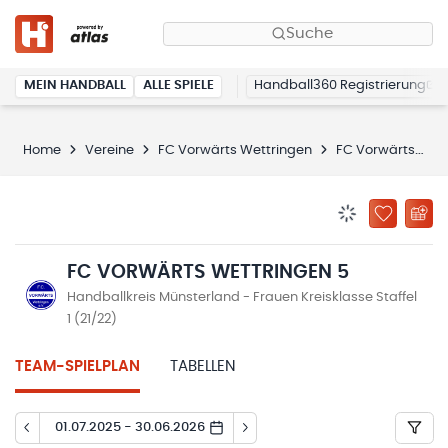
Suche
MEIN HANDBALL
ALLE SPIELE
Handball360 Registrierung
Home
Vereine
FC Vorwärts Wettringen
FC Vorwärts Wettringen 5
BENACHRICHTIG
ZU „MEINE
FC VORWÄRTS WETTRINGEN 5
Handballkreis Münsterland - Frauen Kreisklasse Staffel
1 (21/22)
TEAM-SPIELPLAN
TABELLEN
01.07.2025 - 30.06.2026