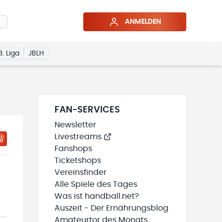
ANMELDEN
3. Liga
JBLH
FAN-SERVICES
Newsletter
Livestreams
HTIGUNGSSTATUS WIRD GELADEN
MEINE TEAMS“ HINZUFÜGEN
Fanshops
Ticketshops
Vereinsfinder
Alle Spiele des Tages
Was ist handball.net?
Auszeit - Der Ernährungsblog
Amateurtor des Monats