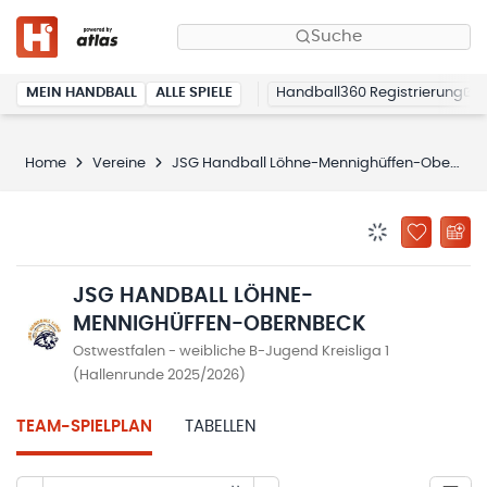
Suche
MEIN HANDBALL
ALLE SPIELE
Handball360 Registrierung
Home
Vereine
JSG Handball Löhne-Mennighüffen-Obernbeck
BENACHRICHTIG
ZU „MEINE
JSG HANDBALL LÖHNE-
MENNIGHÜFFEN-OBERNBECK
Ostwestfalen - weibliche B-Jugend Kreisliga 1
(Hallenrunde 2025/2026)
TEAM-SPIELPLAN
TABELLEN