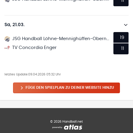
11
Sa, 21.03.
19
JSG Handball Löhne-Mennighüffen-Obernbeck
TV Concordia Enger
11
letztes Update:
09.04.2026 05:32 Uhr
FÜGE DEN SPIELPLAN ZU DEINER WEBSITE HINZU
©
2026
Handball.net