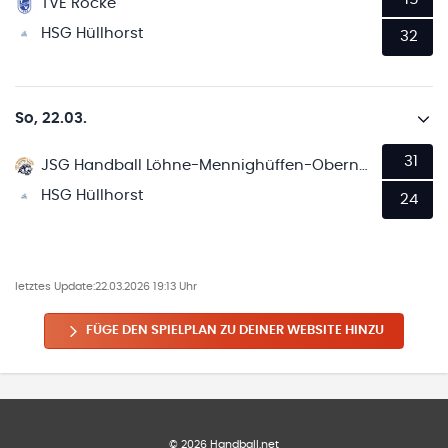
TVE Röcke
HSG Hüllhorst
32
So, 22.03.
31
JSG Handball Löhne-Mennighüffen-Obernbeck
HSG Hüllhorst
24
letztes Update:
22.03.2026 19:13 Uhr
FÜGE DEN SPIELPLAN ZU DEINER WEBSITE HINZU
©
2026
Handball.net