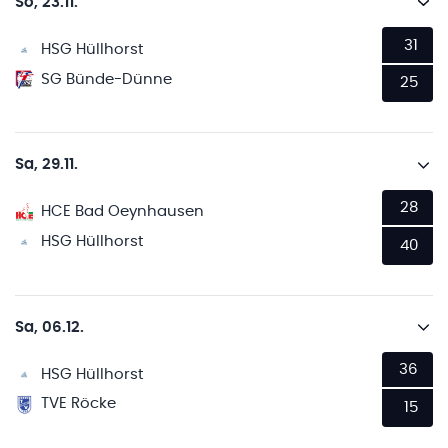
So, 23.11.
31
HSG Hüllhorst
SG Bünde-Dünne
25
Sa, 29.11.
28
HCE Bad Oeynhausen
HSG Hüllhorst
40
Sa, 06.12.
36
HSG Hüllhorst
TVE Röcke
15