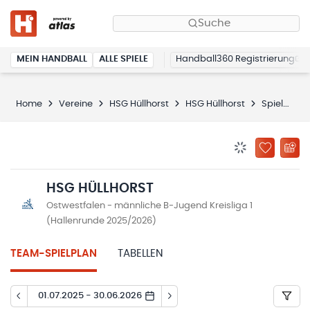
Suche
MEIN HANDBALL
ALLE SPIELE
Handball360 Registrierung
Home
Vereine
HSG Hüllhorst
HSG Hüllhorst
Spielplan
BENACHRICHTIG
ZU „MEINE
HSG HÜLLHORST
Ostwestfalen - männliche B-Jugend Kreisliga 1
(Hallenrunde 2025/2026)
TEAM-SPIELPLAN
TABELLEN
01.07.2025 - 30.06.2026