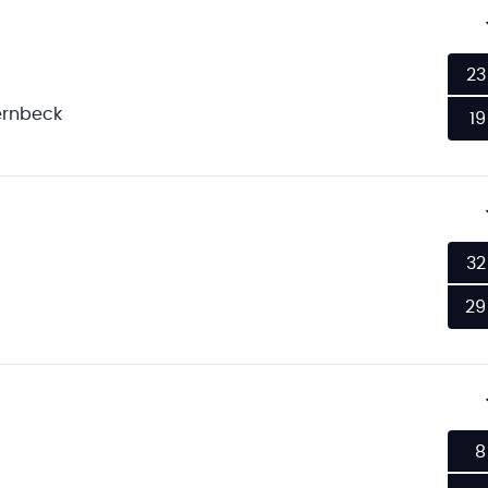
23
ernbeck
19
32
29
8