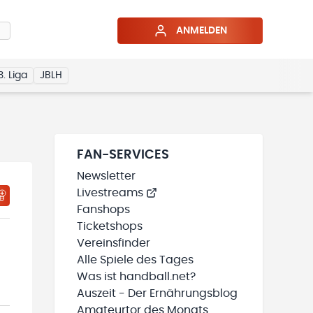
ANMELDEN
3. Liga
JBLH
FAN-SERVICES
Newsletter
Livestreams
HTIGUNGSSTATUS WIRD GELADEN
MEINE TEAMS“ HINZUFÜGEN
Fanshops
Ticketshops
Vereinsfinder
Alle Spiele des Tages
Was ist handball.net?
Auszeit - Der Ernährungsblog
Amateurtor des Monats