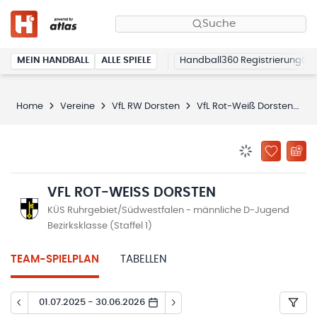
Suche
MEIN HANDBALL
ALLE SPIELE
Handball360 Registrierung
Home
Vereine
VfL RW Dorsten
VfL Rot-Weiß Dorsten
S
BENACHRICHTIG
ZU „MEINE
VFL ROT-WEISS DORSTEN
KÜS Ruhrgebiet/Südwestfalen - männliche D-Jugend
Bezirksklasse (Staffel 1)
TEAM-SPIELPLAN
TABELLEN
01.07.2025 - 30.06.2026