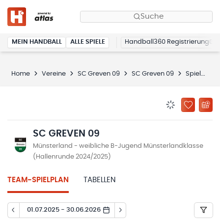
Suche
MEIN HANDBALL
ALLE SPIELE
Handball360 Registrierung
Home
Vereine
SC Greven 09
SC Greven 09
Spielplan
BENACHRICHTIG
ZU „MEINE
SC GREVEN 09
Münsterland - weibliche B-Jugend Münsterlandklasse
(Hallenrunde 2024/2025)
TEAM-SPIELPLAN
TABELLEN
01.07.2025 - 30.06.2026