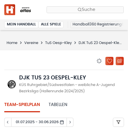
Suche
MEIN HANDBALL
ALLE SPIELE
Handball360 Registrierung
Home
Vereine
TuS Oesp-Kley
DJK TuS 23 Oespel-Kley
BENACHRICHTIG
ZU „MEINE
DJK TUS 23 OESPEL-KLEY
KÜS Ruhrgebiet/Südwestfalen - weibliche A-Jugend
Bezirksliga (Hallenrunde 2024/2025)
TEAM-SPIELPLAN
TABELLEN
01.07.2025 - 30.06.2026