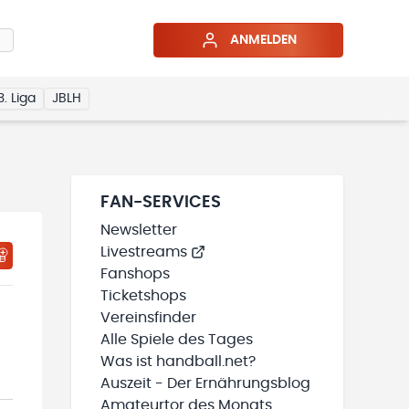
ANMELDEN
3. Liga
JBLH
FAN-SERVICES
Newsletter
Livestreams
HTIGUNGSSTATUS WIRD GELADEN
MEINE TEAMS“ HINZUFÜGEN
Fanshops
Ticketshops
Vereinsfinder
Alle Spiele des Tages
Was ist handball.net?
Auszeit - Der Ernährungsblog
Amateurtor des Monats