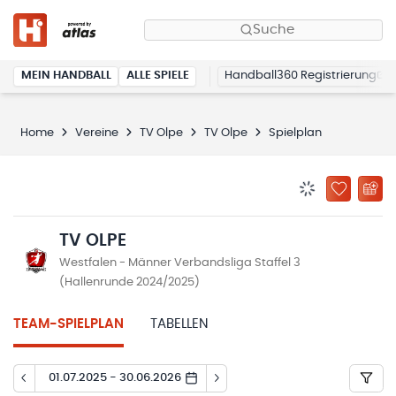
Suche
MEIN HANDBALL
ALLE SPIELE
Handball360 Registrierung
Home
Vereine
TV Olpe
TV Olpe
Spielplan
BENACHRICHTIG
ZU „MEINE
TV OLPE
Westfalen - Männer Verbandsliga Staffel 3
(Hallenrunde 2024/2025)
TEAM-SPIELPLAN
TABELLEN
01.07.2025 - 30.06.2026