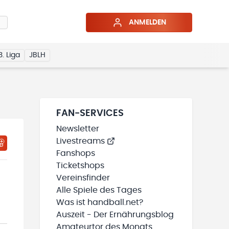
ANMELDEN
3. Liga
JBLH
FAN-SERVICES
Newsletter
Livestreams
HTIGUNGSSTATUS WIRD GELADEN
MEINE TEAMS“ HINZUFÜGEN
Fanshops
Ticketshops
Vereinsfinder
Alle Spiele des Tages
Was ist handball.net?
Auszeit - Der Ernährungsblog
Amateurtor des Monats