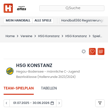
Suche
MEIN HANDBALL
ALLE SPIELE
Handball360 Registrierung
Home
Vereine
HSG Konstanz
HSG Konstanz
Spielplan
BENACHRICHTIG
ZU „MEINE
HSG KONSTANZ
Hegau-Bodensee - männliche C-Jugend
Bezirksklasse (Hallenrunde 2023/2024)
TEAM-SPIELPLAN
TABELLEN
01.07.2025 - 30.06.2026