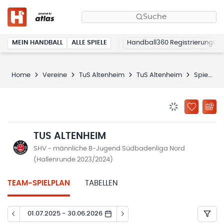
Suche
MEIN HANDBALL
ALLE SPIELE
Handball360 Registrierung
Home
Vereine
TuS Altenheim
TuS Altenheim
Spielplan
BENACHRICHTIG
ZU „MEINE
TUS ALTENHEIM
SHV - männliche B-Jugend Südbadenliga Nord
(Hallenrunde 2023/2024)
TEAM-SPIELPLAN
TABELLEN
01.07.2025 - 30.06.2026