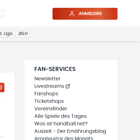
ANMELDEN
3. Liga
JBLH
FAN-SERVICES
Newsletter
Livestreams
HTIGUNGSSTATUS WIRD GELADEN
MEINE TEAMS“ HINZUFÜGEN
Fanshops
Ticketshops
Vereinsfinder
Alle Spiele des Tages
Was ist handball.net?
Auszeit - Der Ernährungsblog
Amateurtor des Monats