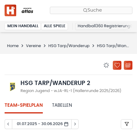
Suche
MEIN HANDBALL
ALLE SPIELE
Handball360 Registrierung
Home
Vereine
HSG Tarp/Wanderup
HSG Tarp/Wanderup 2
BENACHRICHTIG
ZU „MEINE
HSG TARP/WANDERUP 2
Region Jugend - wJA-RL-1 (Hallenrunde 2025/2026)
TEAM-SPIELPLAN
TABELLEN
01.07.2025 - 30.06.2026