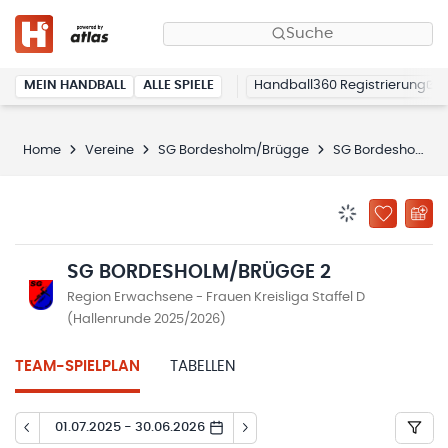
Suche
MEIN HANDBALL
ALLE SPIELE
Handball360 Registrierung
Home
Vereine
SG Bordesholm/Brügge
SG Bordesholm/Brügge 2
BENACHRICHTIG
ZU „MEINE
SG BORDESHOLM/BRÜGGE 2
Region Erwachsene - Frauen Kreisliga Staffel D
(Hallenrunde 2025/2026)
TEAM-SPIELPLAN
TABELLEN
01.07.2025 - 30.06.2026