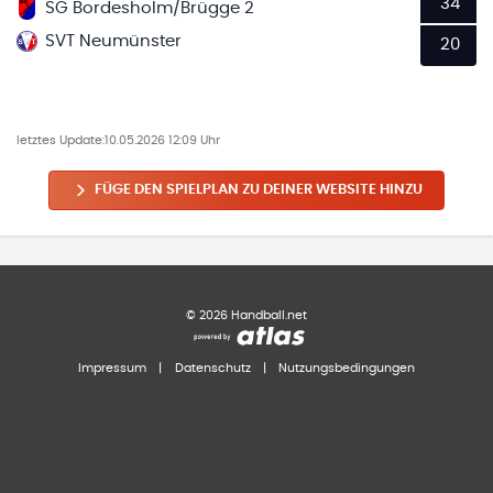
34
SG Bordesholm/Brügge 2
SVT Neumünster
20
letztes Update:
10.05.2026 12:09 Uhr
FÜGE DEN SPIELPLAN ZU DEINER WEBSITE HINZU
©
2026
Handball.net
Impressum
|
Datenschutz
|
Nutzungsbedingungen