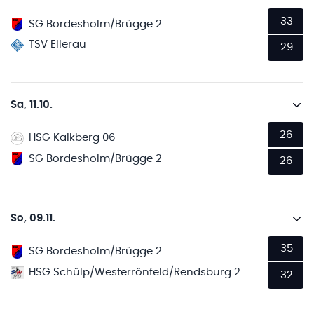
33
SG Bordesholm/Brügge 2
TSV Ellerau
29
Sa, 11.10.
26
HSG Kalkberg 06
SG Bordesholm/Brügge 2
26
So, 09.11.
35
SG Bordesholm/Brügge 2
HSG Schülp/Westerrönfeld/Rendsburg 2
32