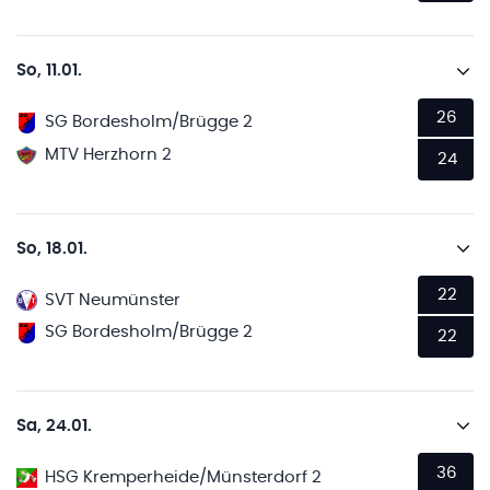
So, 11.01.
26
SG Bordesholm/Brügge 2
MTV Herzhorn 2
24
So, 18.01.
22
SVT Neumünster
SG Bordesholm/Brügge 2
22
Sa, 24.01.
36
HSG Kremperheide/Münsterdorf 2