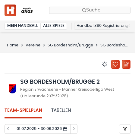
Suche
MEIN HANDBALL
ALLE SPIELE
Handball360 Registrierung
Home
Vereine
SG Bordesholm/Brügge
SG Bordesholm/Brügge 2
BENACHRICHTIG
ZU „MEINE
SG BORDESHOLM/BRÜGGE 2
Region Erwachsene - Männer Kreisoberliga West
(Hallenrunde 2025/2026)
TEAM-SPIELPLAN
TABELLEN
01.07.2025 - 30.06.2026