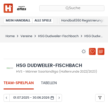
Suche
MEIN HANDBALL
ALLE SPIELE
Handball360 Registrierung
Home
Vereine
HSG Dudweiler-Fischbach
HSG Dudweiler-Fischbach
BENACHRICHTIG
ZU „MEINE
HSG DUDWEILER-FISCHBACH
HVS - Männer Saarlandliga (Hallenrunde 2022/2023)
TEAM-SPIELPLAN
TABELLEN
01.07.2025 - 30.06.2026