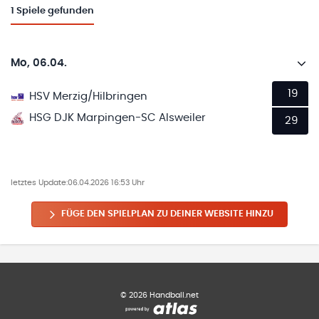
1
Spiele gefunden
Mo, 06.04.
19
HSV Merzig/Hilbringen
HSG DJK Marpingen-SC Alsweiler
29
letztes Update:
06.04.2026 16:53 Uhr
FÜGE DEN SPIELPLAN ZU DEINER WEBSITE HINZU
©
2026
Handball.net