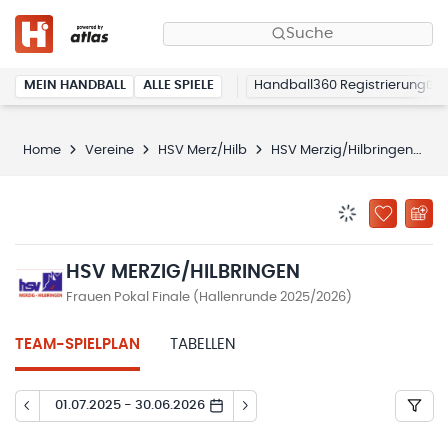
Suche
MEIN HANDBALL
ALLE SPIELE
Handball360 Registrierung
Home
Vereine
HSV Merz/Hilb
HSV Merzig/Hilbringen
S
BENACHRICHTIG
ZU „MEINE
HSV MERZIG/HILBRINGEN
Frauen Pokal Finale (Hallenrunde 2025/2026)
TEAM-SPIELPLAN
TABELLEN
01.07.2025 - 30.06.2026