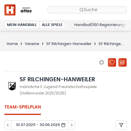
Suche
MEIN HANDBALL
ALLE SPIELE
Handball360 Registrierung
Home
Vereine
SF Rilchingen-Hanweiler
SF Rilchingen-Hanweiler
BENACHRICHTIG
ZU „MEINE
SF RILCHINGEN-HANWEILER
männliche E Jugend Freundschaftsspiele
(Hallenrunde 2025/2026)
TEAM-SPIELPLAN
01.07.2025 - 30.06.2026