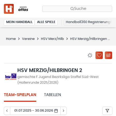
Suche
MEIN HANDBALL
ALLE SPIELE
Handball360 Registrierung
Home
Vereine
HSV Merz/Hilb
HSV Merzig/Hilbringen 2
BENACHRICHTIG
ZU „MEINE
HSV MERZIG/HILBRINGEN 2
gemischte F Jugend Bezirksliga Staffel Süd-West
(Hallenrunde 2025/2026)
TEAM-SPIELPLAN
TABELLEN
01.07.2025 - 30.06.2026