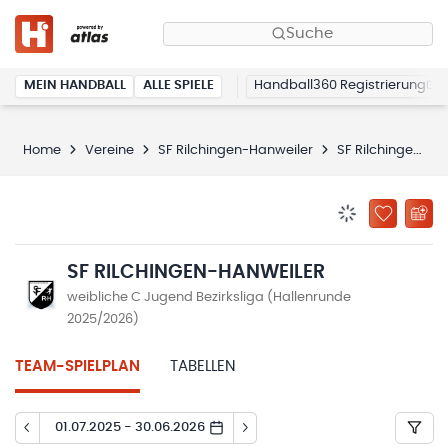
Suche
MEIN HANDBALL
ALLE SPIELE
Handball360 Registrierung
Home
Vereine
SF Rilchingen-Hanweiler
SF Rilchingen-Hanweiler
BENACHRICHTIG
ZU „MEINE
SF RILCHINGEN-HANWEILER
weibliche C Jugend Bezirksliga (Hallenrunde
2025/2026)
TEAM-SPIELPLAN
TABELLEN
01.07.2025 - 30.06.2026