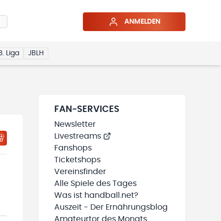
ANMELDEN
3. Liga
JBLH
FAN-SERVICES
Newsletter
Livestreams
HTIGUNGSSTATUS WIRD GELADEN
MEINE TEAMS“ HINZUFÜGEN
Fanshops
Ticketshops
Vereinsfinder
Alle Spiele des Tages
Was ist handball.net?
Auszeit - Der Ernährungsblog
Amateurtor des Monats