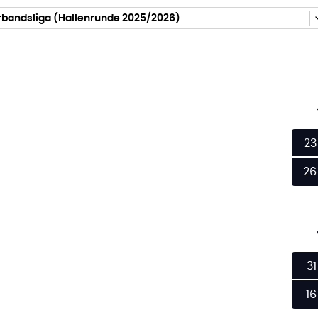
rbandsliga (Hallenrunde 2025/2026)
23
26
31
16