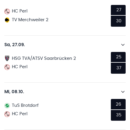
27
HC Perl
TV Merchweiler 2
30
Sa, 27.09.
25
HSG TVA/ATSV Saarbrücken 2
HC Perl
37
Mi, 08.10.
26
TuS Brotdorf
HC Perl
35