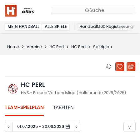
Suche
MEIN HANDBALL
ALLE SPIELE
Handball360 Registrierung
Home
Vereine
HC Perl
HC Perl
Spielplan
BENACHRICHTIG
ZU „MEINE
HC PERL
HVS - Frauen Verbandsliga (Hallenrunde 2025/2026)
TEAM-SPIELPLAN
TABELLEN
01.07.2025 - 30.06.2026