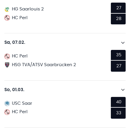
27
HG Saarlouis 2
HC Perl
28
Sa, 07.02.
35
HC Perl
HSG TVA/ATSV Saarbrücken 2
27
So, 01.03.
40
USC Saar
HC Perl
33