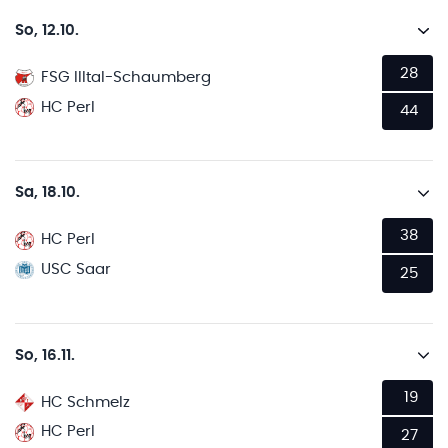
So, 12.10.
28
FSG Illtal-Schaumberg
HC Perl
44
Sa, 18.10.
38
HC Perl
USC Saar
25
So, 16.11.
19
HC Schmelz
HC Perl
27