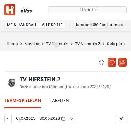
Suche
MEIN HANDBALL
ALLE SPIELE
Handball360 Registrierung
Home
Vereine
TV Nierstein
TV Nierstein 2
Spielplan
BENACHRICHTIG
ZU „MEINE
TV NIERSTEIN 2
Bezirksoberliga Männer (Hallenrunde 2024/2025)
TEAM-SPIELPLAN
TABELLEN
01.07.2025 - 30.06.2026