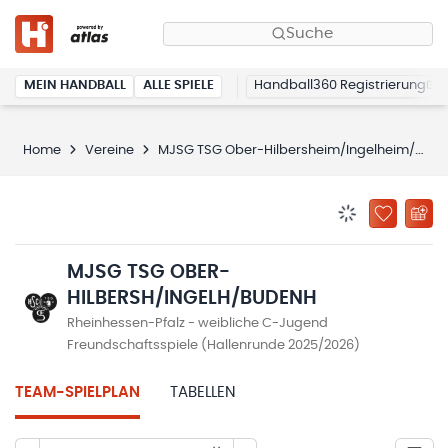
Suche
MEIN HANDBALL
ALLE SPIELE
Handball360 Registrierung
Home
Vereine
MJSG TSG Ober-Hilbersheim/Ingelheim/Budenheim
BENACHRICHTIG
ZU „MEINE
MJSG TSG OBER-
HILBERSH/INGELH/BUDENH
Rheinhessen-Pfalz - weibliche C-Jugend
Freundschaftsspiele (Hallenrunde 2025/2026)
TEAM-SPIELPLAN
TABELLEN