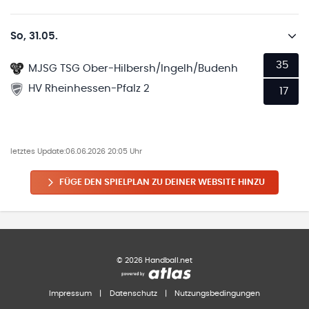
So, 31.05.
35
MJSG TSG Ober-Hilbersh/Ingelh/Budenh
HV Rheinhessen-Pfalz 2
17
letztes Update:
06.06.2026 20:05 Uhr
FÜGE DEN SPIELPLAN ZU DEINER WEBSITE HINZU
©
2026
Handball.net
Impressum
|
Datenschutz
|
Nutzungsbedingungen