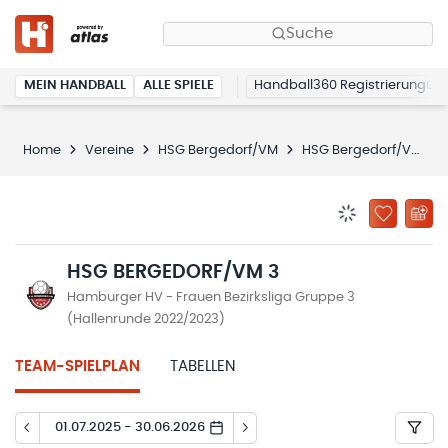
Suche
MEIN HANDBALL
ALLE SPIELE
Handball360 Registrierung
Home
Vereine
HSG Bergedorf/VM
HSG Bergedorf/VM 3
BENACHRICHTIG
ZU „MEINE
HSG BERGEDORF/VM 3
Hamburger HV - Frauen Bezirksliga Gruppe 3
(Hallenrunde 2022/2023)
TEAM-SPIELPLAN
TABELLEN
01.07.2025 - 30.06.2026