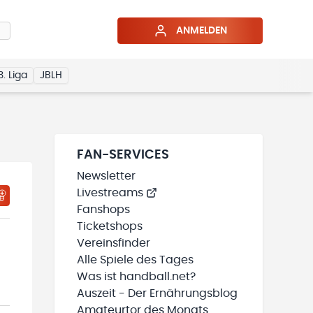
ANMELDEN
3. Liga
JBLH
FAN-SERVICES
Newsletter
Livestreams
HTIGUNGSSTATUS WIRD GELADEN
MEINE TEAMS“ HINZUFÜGEN
Fanshops
Ticketshops
Vereinsfinder
Alle Spiele des Tages
Was ist handball.net?
Auszeit - Der Ernährungsblog
Amateurtor des Monats