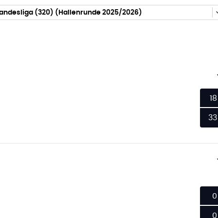
andesliga (320) (Hallenrunde 2025/2026)
18
33
0
0