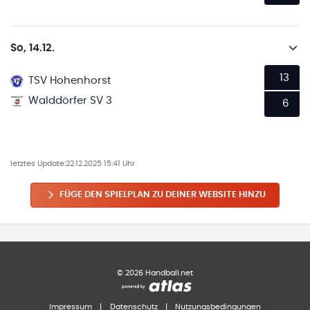
So, 14.12.
13
TSV Hohenhorst
Walddörfer SV 3
6
letztes Update:
22.12.2025 15:41 Uhr
FÜGE DEN SPIELPLAN ZU DEINER WEBSITE HINZU
©
2026
Handball.net
Impressum
|
Datenschutz
|
Nutzungsbedingungen