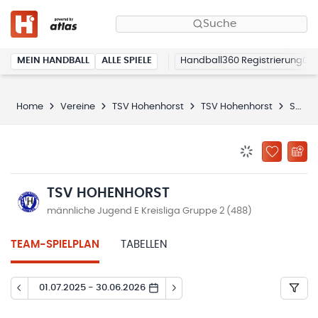
Suche
MEIN HANDBALL
ALLE SPIELE
Handball360 Registrierung
Home
Vereine
TSV Hohenhorst
TSV Hohenhorst
Spielplan
BENACHRICHTIG
ZU „MEINE
TSV HOHENHORST
männliche Jugend E Kreisliga Gruppe 2 (488)
TEAM-SPIELPLAN
TABELLEN
01.07.2025 - 30.06.2026