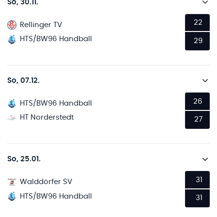
So, 30.11.
22
Rellinger TV
HTS/BW96 Handball
29
So, 07.12.
26
HTS/BW96 Handball
HT Norderstedt
27
So, 25.01.
31
Walddörfer SV
HTS/BW96 Handball
31