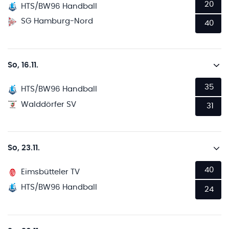
20
HTS/BW96 Handball
SG Hamburg-Nord
40
So, 16.11.
35
HTS/BW96 Handball
Walddörfer SV
31
So, 23.11.
40
Eimsbütteler TV
HTS/BW96 Handball
24