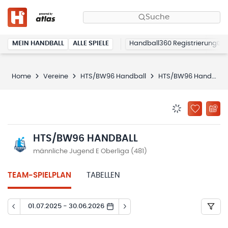
Suche
MEIN HANDBALL
ALLE SPIELE
Handball360 Registrierung
Home
Vereine
HTS/BW96 Handball
HTS/BW96 Handball
BENACHRICHTIG
ZU „MEINE
HTS/BW96 HANDBALL
männliche Jugend E Oberliga (481)
TEAM-SPIELPLAN
TABELLEN
01.07.2025 - 30.06.2026