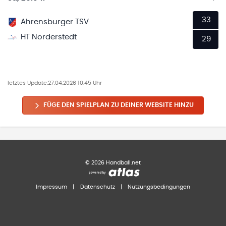
33
Ahrensburger TSV
HT Norderstedt
29
letztes Update:
27.04.2026 10:45 Uhr
FÜGE DEN SPIELPLAN ZU DEINER WEBSITE HINZU
©
2026
Handball.net
Impressum
|
Datenschutz
|
Nutzungsbedingungen