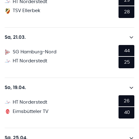
29
HT Norderstedt
TSV Ellerbek
28
Sa, 21.03.
44
SG Hamburg-Nord
HT Norderstedt
25
So, 19.04.
26
HT Norderstedt
Eimsbütteler TV
40
Sa, 25.04.