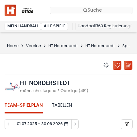
Suche
MEIN HANDBALL
ALLE SPIELE
Handball360 Registrierung
Home
Vereine
HT Norderstedt
HT Norderstedt
Spielplan
BENACHRICHTIG
ZU „MEINE
HT NORDERSTEDT
männliche Jugend E Oberliga (481)
TEAM-SPIELPLAN
TABELLEN
01.07.2025 - 30.06.2026