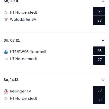
Sa, 29.11.
21
HT Norderstedt
Walddörfer SV
33
So, 07.12.
26
HTS/BW96 Handball
HT Norderstedt
27
So, 14.12.
33
Rellinger TV
HT Norderstedt
31