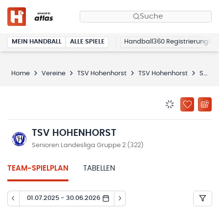
Suche
MEIN HANDBALL
ALLE SPIELE
Handball360 Registrierung
Home
Vereine
TSV Hohenhorst
TSV Hohenhorst
Spielplan
BENACHRICHTIG
ZU „MEINE
TSV HOHENHORST
Senioren Landesliga Gruppe 2 (322)
TEAM-SPIELPLAN
TABELLEN
01.07.2025 - 30.06.2026