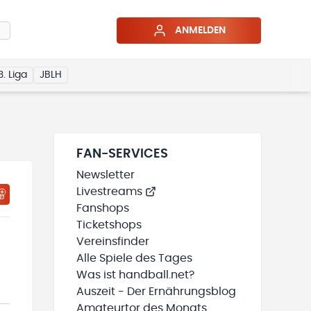
ANMELDEN
3. Liga
JBLH
FAN-SERVICES
Newsletter
Livestreams
HTIGUNGSSTATUS WIRD GELADEN
MEINE TEAMS“ HINZUFÜGEN
Fanshops
Ticketshops
Vereinsfinder
Alle Spiele des Tages
Was ist handball.net?
Auszeit - Der Ernährungsblog
Amateurtor des Monats