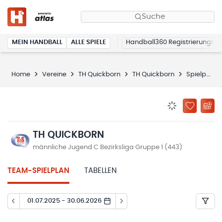
Suche
MEIN HANDBALL
ALLE SPIELE
Handball360 Registrierung
Home
Vereine
TH Quickborn
TH Quickborn
Spielplan
BENACHRICHTIG
ZU „MEINE
TH QUICKBORN
männliche Jugend C Bezirksliga Gruppe 1 (443)
TEAM-SPIELPLAN
TABELLEN
01.07.2025 - 30.06.2026