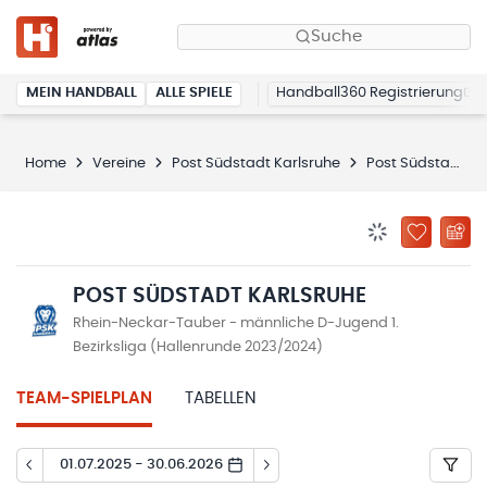
Suche
MEIN HANDBALL
ALLE SPIELE
Handball360 Registrierung
Home
Vereine
Post Südstadt Karlsruhe
Post Südstadt Karlsruhe
BENACHRICHTIG
ZU „MEINE
POST SÜDSTADT KARLSRUHE
Rhein-Neckar-Tauber - männliche D-Jugend 1.
Bezirksliga (Hallenrunde 2023/2024)
TEAM-SPIELPLAN
TABELLEN
01.07.2025 - 30.06.2026