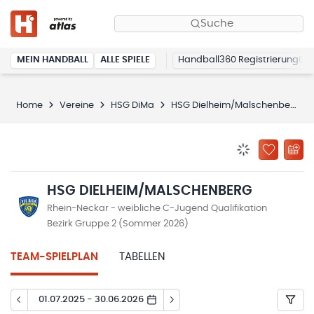
Suche
MEIN HANDBALL
ALLE SPIELE
Handball360 Registrierung
Home
Vereine
HSG DiMa
HSG Dielheim/Malschenberg
BENACHRICHTIG
ZU „MEINE
HSG DIELHEIM/MALSCHENBERG
Rhein-Neckar - weibliche C-Jugend Qualifikation
Bezirk Gruppe 2 (Sommer 2026)
TEAM-SPIELPLAN
TABELLEN
01.07.2025 - 30.06.2026