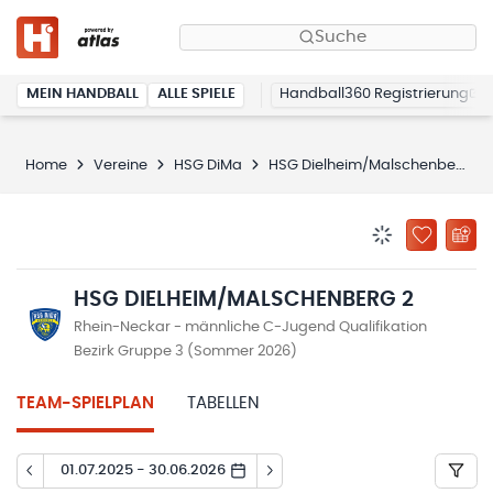
Suche
MEIN HANDBALL
ALLE SPIELE
Handball360 Registrierung
Home
Vereine
HSG DiMa
HSG Dielheim/Malschenberg 2
BENACHRICHTIG
ZU „MEINE
HSG DIELHEIM/MALSCHENBERG 2
Rhein-Neckar - männliche C-Jugend Qualifikation
Bezirk Gruppe 3 (Sommer 2026)
TEAM-SPIELPLAN
TABELLEN
01.07.2025 - 30.06.2026