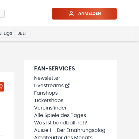
ANMELDEN
3. Liga
JBLH
FAN-SERVICES
Newsletter
Livestreams
HTIGUNGSSTATUS WIRD GELADEN
MEINE TEAMS“ HINZUFÜGEN
Fanshops
Ticketshops
Vereinsfinder
Alle Spiele des Tages
Was ist handball.net?
Auszeit - Der Ernährungsblog
Amateurtor des Monats