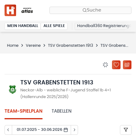
Suche
MEIN HANDBALL
ALLE SPIELE
Handball360 Registrierung
Home
Vereine
TSV Grabenstetten 1913
TSV Grabenstetten 1913
BENACHRICHTIG
ZU „MEINE
TSV GRABENSTETTEN 1913
Neckar-Alb - weibliche F-Jugend Staffel 1b 4+1
(Hallenrunde 2025/2026)
TEAM-SPIELPLAN
TABELLEN
01.07.2025 - 30.06.2026