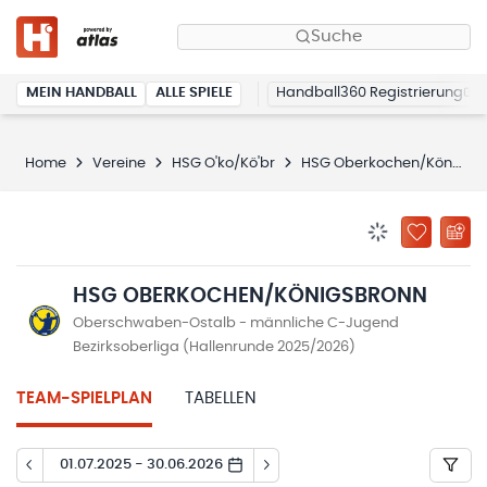
Suche
MEIN HANDBALL
ALLE SPIELE
Handball360 Registrierung
Home
Vereine
HSG O'ko/Kö'br
HSG Oberkochen/Königsbronn
BENACHRICHTIG
ZU „MEINE
HSG OBERKOCHEN/KÖNIGSBRONN
Oberschwaben-Ostalb - männliche C-Jugend
Bezirksoberliga (Hallenrunde 2025/2026)
TEAM-SPIELPLAN
TABELLEN
01.07.2025 - 30.06.2026